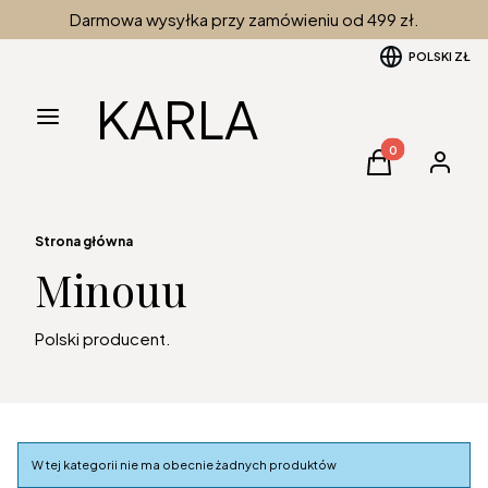
Darmowa wysyłka przy zamówieniu od 499 zł.
POLSKI
ZŁ
KARLA
Menu
Produkty w kos
Koszyk
Zaloguj 
Strona główna
Minouu
Polski producent.
Lista produktów
W tej kategorii nie ma obecnie żadnych produktów