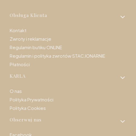
Linki w stopce
Obsługa Klienta
Kontakt
Zwroty i reklamacje
Regulamin butiku ONLINE
Regulamin i polityka zwrotów STACJONARNIE
Płatności
KARLA
O nas
Polityka Prywatności
Polityka Cookies
Obserwuj nas
Facebook