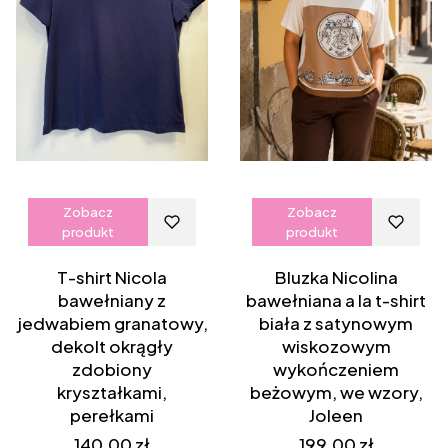
Zobacz
Zobacz
produkt
produkt
T-shirt Nicola
Bluzka Nicolina
bawełniany z
bawełniana a la t-shirt
jedwabiem granatowy,
biała z satynowym
dekolt okrągły
wiskozowym
zdobiony
wykończeniem
kryształkami,
beżowym, we wzory,
perełkami
Joleen
Cena
Cena
140,00 zł
199,00 zł