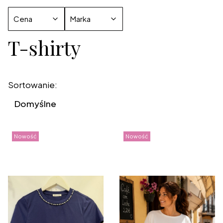
Cena
Marka
T-shirty
Koniec filtrów
Lista produktów
Sortowanie:
Domyślne
Nowość
Nowość