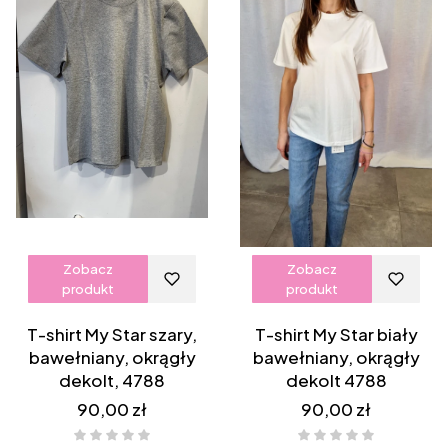
Zobacz
Zobacz
produkt
produkt
T-shirt My Star szary,
T-shirt My Star biały
bawełniany, okrągły
bawełniany, okrągły
dekolt, 4788
dekolt 4788
Cena
Cena
90,00 zł
90,00 zł