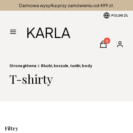
Darmowa wysyłka przy zamówieniu od 499 zł.
POLSKI
ZŁ
KARLA
Menu
Produkty w kos
Koszyk
Zaloguj 
Strona główna
Bluzki, koszule, tuniki, body
T-shirty
Filtry