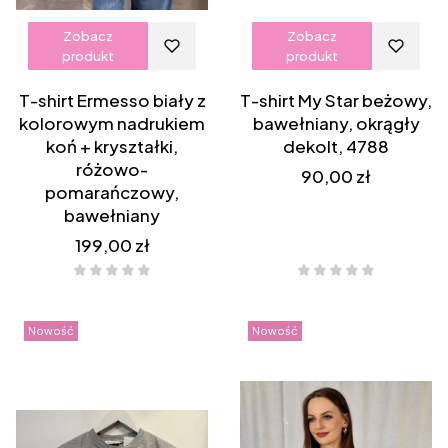
Zobacz
Zobacz
produkt
produkt
T-shirt Ermesso biały z
T-shirt My Star beżowy,
kolorowym nadrukiem
bawełniany, okrągły
koń + kryształki,
dekolt, 4788
różowo-
Cena
90,00 zł
pomarańczowy,
bawełniany
Cena
199,00 zł
Nowość
Nowość