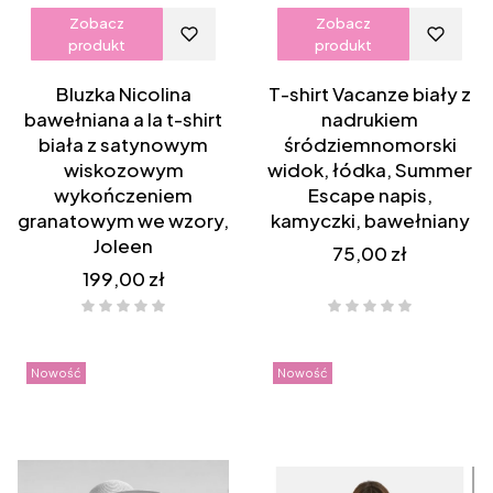
Zobacz
Zobacz
produkt
produkt
Bluzka Nicolina
T-shirt Vacanze biały z
bawełniana a la t-shirt
nadrukiem
biała z satynowym
śródziemnomorski
wiskozowym
widok, łódka, Summer
wykończeniem
Escape napis,
granatowym we wzory,
kamyczki, bawełniany
Joleen
Cena
75,00 zł
Cena
199,00 zł
Nowość
Nowość