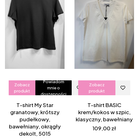
Powiadom
Zobacz
Zobacz
mnie o
produkt
produkt
dostępności
T-shirt My Star
T-shirt BASIC
granatowy, krótszy
krem/kokos w szpic,
pudełkowy,
klasyczny, bawełniany
bawełniany, okrągły
Cena
109,00 zł
dekolt, 5015