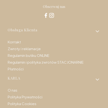
Obserwuj nas
Linki w stopce
Obsługa Klienta
Kontakt
Zwroty i reklamacje
Regulamin butiku ONLINE
Regulamin i polityka zwrotów STACJONARNIE
Płatności
KARLA
O nas
Polityka Prywatności
Polityka Cookies