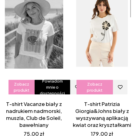
Powiadom
Zobacz
Zobacz
mnie o
produkt
produkt
dostępności
T-shirt Vacanze biały z
T-shirt Patrizia
nadrukiem nadmorski,
Giorgia&Johns biały z
muszla, Club de Soleil,
wyszywaną aplikacją
bawełniany
kwiat oraz kryształkami
Cena
Cena
75,00 zł
179,00 zł