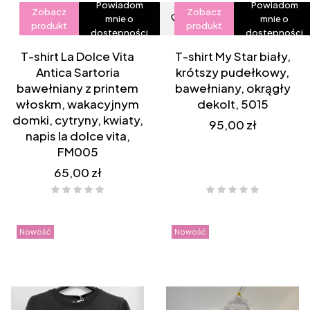
Powiadom
Powiadom
Zobacz
Zobacz
mnie o
mnie o
produkt
produkt
dostępności
dostępności
T-shirt La Dolce Vita
T-shirt My Star biały,
Antica Sartoria
krótszy pudełkowy,
bawełniany z printem
bawełniany, okrągły
włoskm, wakacyjnym
dekolt, 5015
domki, cytryny, kwiaty,
Cena
95,00 zł
napis la dolce vita,
FM005
Cena
65,00 zł
Nowość
Nowość