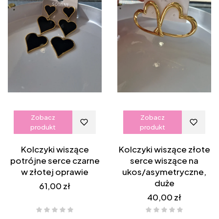
Zobacz
Zobacz
produkt
produkt
Kolczyki wiszące
Kolczyki wiszące złote
potrójne serce czarne
serce wiszące na
w złotej oprawie
ukos/asymetryczne,
duże
Cena
61,00 zł
Cena
40,00 zł