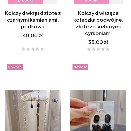
Kolczyki wkrętki złote z
Kolczyki wiszące
czarnymi kamieniami,
kołeczka podwójne,
podkowa
złote ze srebrnymi
cyrkoniami
Cena
40,00 zł
Cena
35,00 zł
Nowość
Nowość