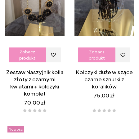
Zobacz
Zobacz
produkt
produkt
Zestaw Naszyjnik kolia
Kolczyki duże wiszące
złoty z czarnymi
czarne sznurki z
kwiatami + kolczyki
koralików
komplet
Cena
75,00 zł
Cena
70,00 zł
Nowość