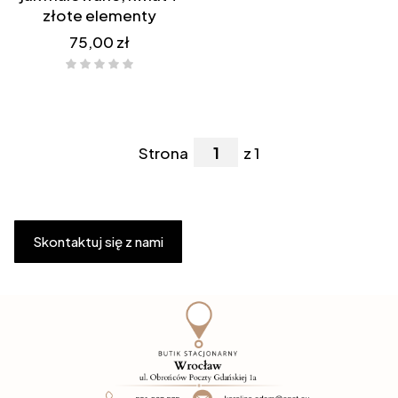
złote elementy
Cena
75,00 zł
Strona
z 1
Skontaktuj się z nami