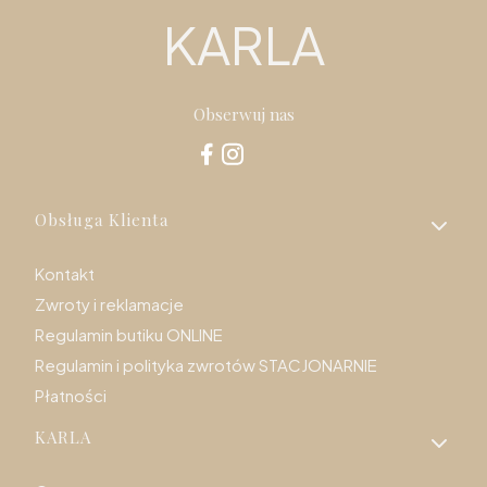
KARLA
Obserwuj nas
Linki w stopce
Obsługa Klienta
Kontakt
Zwroty i reklamacje
Regulamin butiku ONLINE
Regulamin i polityka zwrotów STACJONARNIE
Płatności
KARLA