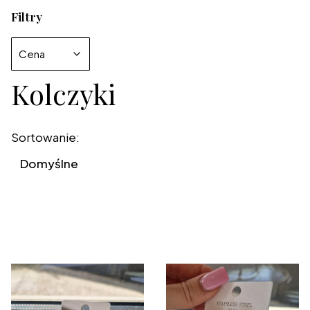
Filtry
Cena
Kolczyki
Koniec filtrów
Lista produktów
Sortowanie:
Domyślne