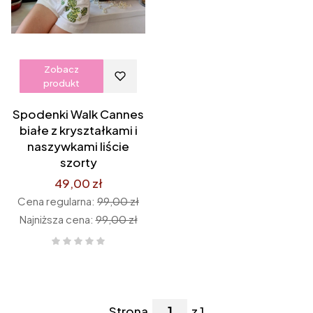
Zobacz
produkt
Spodenki Walk Cannes
białe z kryształkami i
naszywkami liście
szorty
49,00 zł
Cena regularna:
99,00 zł
Najniższa cena:
99,00 zł
Strona
z 1