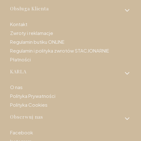
Linki w stopce
Obsługa Klienta
Kontakt
Zwroty i reklamacje
Regulamin butiku ONLINE
Regulamin i polityka zwrotów STACJONARNIE
Płatności
KARLA
O nas
Polityka Prywatności
Polityka Cookies
Obserwuj nas
Facebook