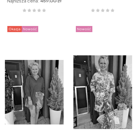
Najniższa cena:
459,00 zł
Okazja
Nowość
Nowość