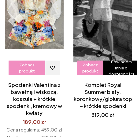
Powiadom
Zobacz
Zobacz
mnie o
produkt
produkt
dostępności
Spodenki Valentina z
Komplet Royal
bawełną i wiskozą,
Summer biały,
koszula + krótkie
koronkowy/gipiura top
spodenki, kremowy w
+ krótkie spodenki
kwiaty
Cena
319,00 zł
189,00 zł
Cena regularna:
459,00 zł