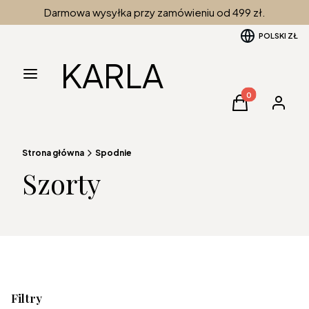
Darmowa wysyłka przy zamówieniu od 499 zł.
POLSKI
ZŁ
KARLA
Menu
Produkty w kos
Koszyk
Zaloguj 
Strona główna
Spodnie
Szorty
Filtry