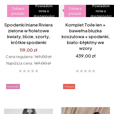
Powiadom
Powiadom
Zobacz
Zobacz
mnie o
mnie o
produkt
produkt
dostępności
dostępności
Spodenki lniane Riviera
Komplet Toile len +
zielone w fioletowe
bawełna bluzka
kwiaty, liście, szorty,
koszulowa + spodenki,
krótkie spodenki
biało-błękitny we
wzory
119,00 zł
Cena
439,00 zł
Cena regularna:
169,00 zł
Najniższa cena:
169,00 zł
Nowość
Okazja