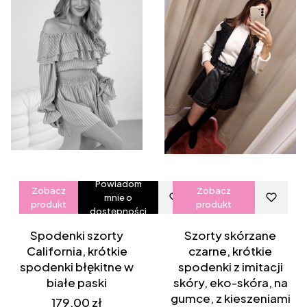
Powiadom
Zobacz
Zobacz
mnie o
produkt
produkt
dostępności
Spodenki szorty
Szorty skórzane
California, krótkie
czarne, krótkie
spodenki błękitne w
spodenki z imitacji
białe paski
skóry, eko-skóra, na
gumce, z kieszeniami
Cena
179,00 zł