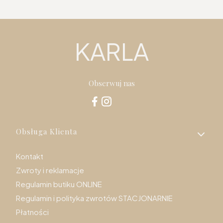
KARLA
Obserwuj nas
Linki w stopce
Obsługa Klienta
Kontakt
Zwroty i reklamacje
Regulamin butiku ONLINE
Regulamin i polityka zwrotów STACJONARNIE
Płatności