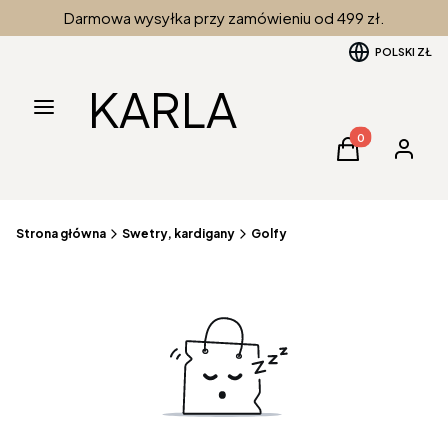
Darmowa wysyłka przy zamówieniu od 499 zł.
POLSKI
ZŁ
KARLA
Menu
Produkty w kos
Koszyk
Zaloguj 
Strona główna
Swetry, kardigany
Golfy