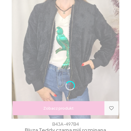
Zobacz produkt
B43A-497B4
Bluza Teddy czarna miś rozpinana