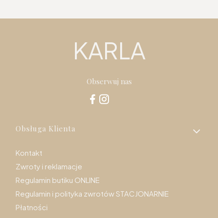
KARLA
Obserwuj nas
Linki w stopce
Obsługa Klienta
Kontakt
Zwroty i reklamacje
Regulamin butiku ONLINE
Regulamin i polityka zwrotów STACJONARNIE
Płatności