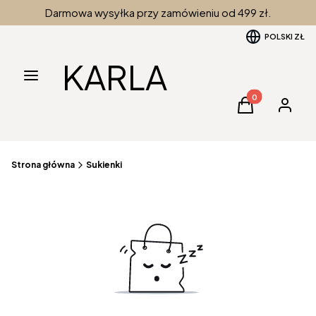
Darmowa wysyłka przy zamówieniu od 499 zł.
POLSKI
ZŁ
KARLA
Menu
Produkty w kos
Koszyk
Zaloguj 
Strona główna
Sukienki