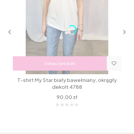
Zobacz produkt
T-shirt My Star biały bawełniany, okrągły
dekolt 4788
Cena
90,00 zł