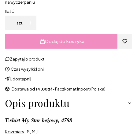
na wyczerpaniu
Ilość
szt.
Dodaj do koszyka
Zapytaj o produkt
Czas wysyłki:
1 dni
Udostępnij
Dostawa
od 14,00 zł
- Paczkomat Inpost (Polska)
Opis produktu
T-shirt My Star beżowy, 4788
Rozmiary
: S, M, L