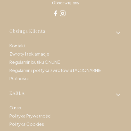
Obserwuj nas
Linki w stopce
Obsługa Klienta
Kontakt
Zwroty i reklamacje
Regulamin butiku ONLINE
Regulamin i polityka zwrotów STACJONARNIE
Płatności
KARLA
O nas
Polityka Prywatności
Polityka Cookies