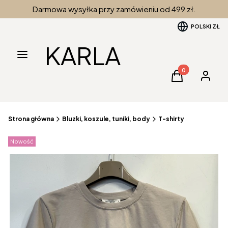
Darmowa wysyłka przy zamówieniu od 499 zł.
POLSKI
ZŁ
KARLA
Menu
Produkty w kos
Koszyk
Zaloguj 
Strona główna
Bluzki, koszule, tuniki, body
T-shirty
Etykiety produktu
Nowość