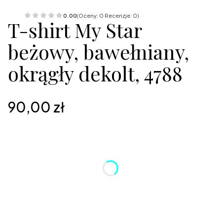
0.00
(Oceny: 0 Recenzje: 0)
T-shirt My Star
beżowy, bawełniany,
okrągły dekolt, 4788
Cena
90,00 zł
Wybierz wariant produktu:
Poszczególne warianty mogą różnić się ceną
*
Kolor
Wybierz