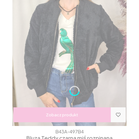
Zobacz produkt
B43A-497B4
Bluza Teddy czarna miś rozpinana