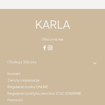
KARLA
Obserwuj nas
Linki w stopce
Obsługa Klienta
Kontakt
Zwroty i reklamacje
Regulamin butiku ONLINE
Regulamin i polityka zwrotów STACJONARNIE
Płatności