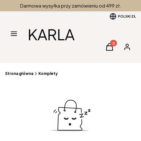
Darmowa wysyłka przy zamówieniu od 499 zł.
POLSKI
ZŁ
KARLA
Menu
Produkty w kos
Koszyk
Zaloguj 
Strona główna
Komplety