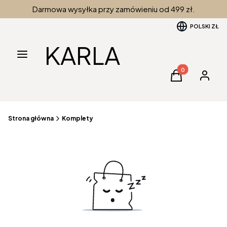
Darmowa wysyłka przy zamówieniu od 499 zł.
POLSKI
ZŁ
KARLA
Menu
Produkty w kos
Koszyk
Zaloguj 
Strona główna
Komplety