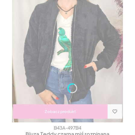
Zobacz produkt
B43A-497B4
Bluza Teddy czarna miś rozpinana