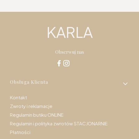
KARLA
Obserwuj nas
Linki w stopce
Obsługa Klienta
Kontakt
Zwroty i reklamacje
Regulamin butiku ONLINE
Regulamin i polityka zwrotów STACJONARNIE
Płatności