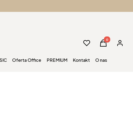
Produkty w kos
Ulubione
Koszyk
Zaloguj 
SIC
Oferta Office
PREMIUM
Kontakt
O nas