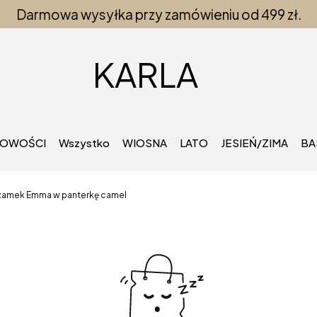
Darmowa wysyłka przy zamówieniu od 499 zł.
KARLA
OWOŚCI
Wszystko
WIOSNA
LATO
JESIEŃ/ZIMA
BA
 zamek Emma w panterkę camel