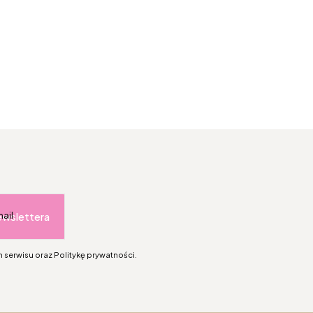
ewslettera
mail
 serwisu oraz Politykę prywatności.