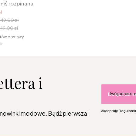
miś rozpinana
ł
249,00 zł
49,00 zł
tów dostawy.
ttera i
Dołącz do n
Twój adres e-
Akceptuję Regulamin
 nowinki modowe. Bądź pierwsza!