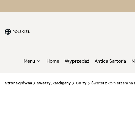
POLSKI
ZŁ
Menu
Home
Wyprzedaż
Antica Sartoria
N
Strona główna
Swetry, kardigany
Golfy
Sweter z kołnierzem na