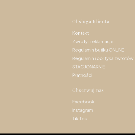
Linki w s
Obsługa Klienta
Kontakt
Zwroty i reklamacje
Regulamin butiku ONLINE
Regulamin i polityka zwrotów
STACJONARNIE
Płatności
Obserwuj nas
Facebook
Instagram
Tik Tok