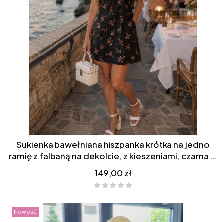
Sukienka bawełniana hiszpanka krótka na jedno
ramię z falbaną na dekolcie, z kieszeniami, czarna w
różowe kwiatki/róże
Cena
149,00 zł
Nowość