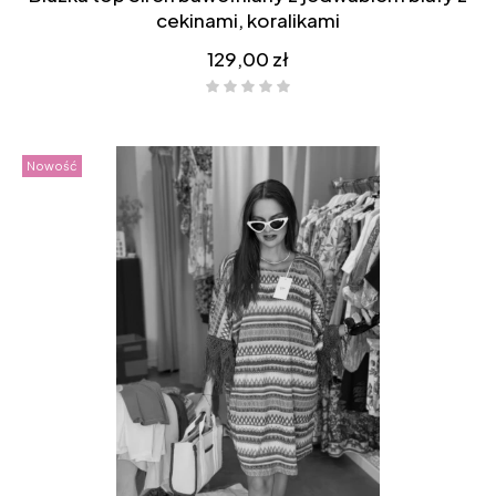
cekinami, koralikami
Cena
129,00 zł
Nowość