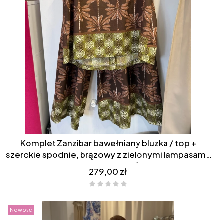
Komplet Zanzibar bawełniany bluzka / top +
szerokie spodnie, brązowy z zielonymi lampasami,
we wzory safari liście
Cena
279,00 zł
Nowość