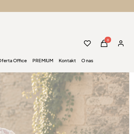
Produkty w kos
Ulubione
Koszyk
Zaloguj 
ferta Office
PREMIUM
Kontakt
O nas
m