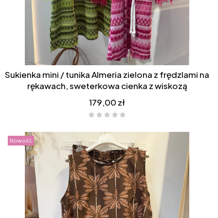
Sukienka mini / tunika Almeria zielona z frędzlami na
rękawach, sweterkowa cienka z wiskozą
Cena
179,00 zł
Nowość