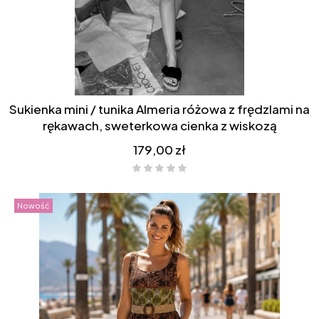
Sukienka mini / tunika Almeria różowa z frędzlami na
rękawach, sweterkowa cienka z wiskozą
Cena
179,00 zł
Nowość