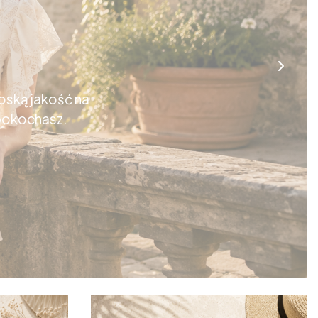
oską jakość na
 pokochasz.