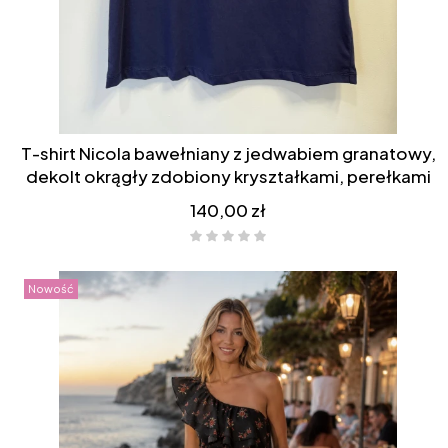
T-shirt Nicola bawełniany z jedwabiem granatowy,
dekolt okrągły zdobiony kryształkami, perełkami
Cena
140,00 zł
Nowość