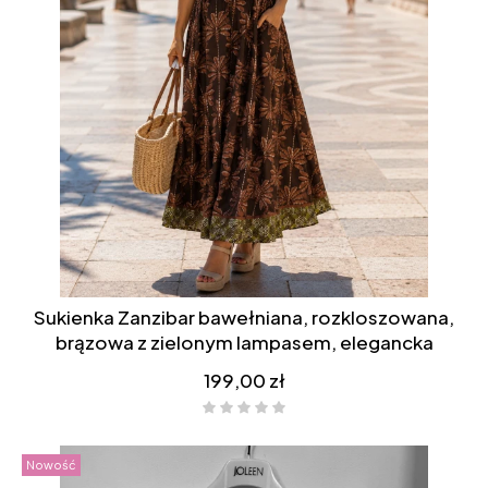
Sukienka Zanzibar bawełniana, rozkloszowana,
brązowa z zielonym lampasem, elegancka
Cena
199,00 zł
Nowość