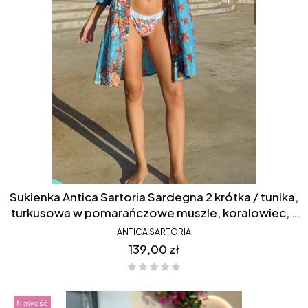
Sukienka Antica Sartoria Sardegna 2 krótka / tunika,
turkusowa w pomarańczowe muszle, koralowiec, z
przeszyciem, drapowany dół, FC061
ANTICA SARTORIA
Cena
139,00 zł
Nowość