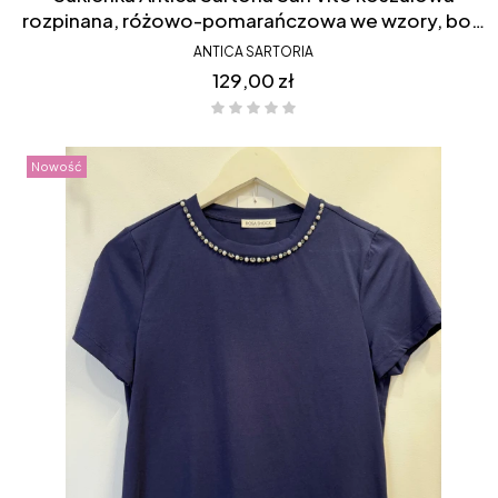
rozpinana, różowo-pomarańczowa we wzory, boki
krótsze, FC211
ANTICA SARTORIA
Cena
129,00 zł
Nowość