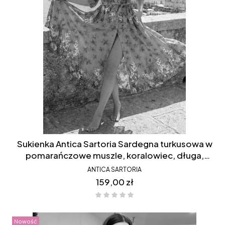
Sukienka Antica Sartoria Sardegna turkusowa w
pomarańczowe muszle, koralowiec, długa,
koszulowa, rozpinana, bawełniana, FC083
ANTICA SARTORIA
Cena
159,00 zł
Nowość