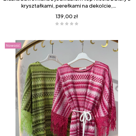
kryształkami, perełkami na dekolcie,
asymetryczna, bok dłuższy
Cena
139,00 zł
Nowość