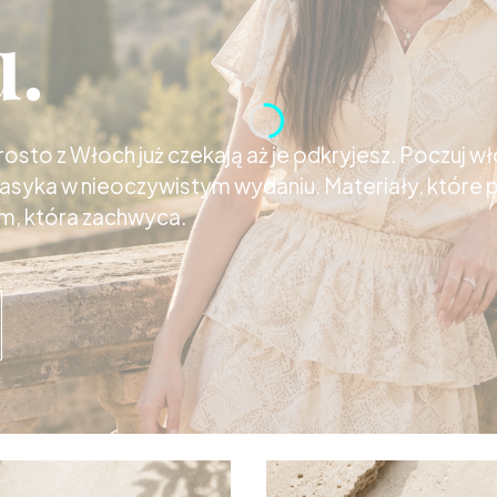
u.
sto z Włoch już czekają aż je odkryjesz. Poczuj wł
lasyka w nieoczywistym wydaniu. Materiały, które
m, która zachwyca.