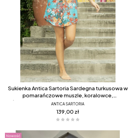
Sukienka Antica Sartoria Sardegna turkusowa w
pomarańczowe muszle, koralowce,
śródziemnomorska, koszulowa, krótka, boki
ANTICA SARTORIA
krótsze, rozpinana, FC076
Cena
139,00 zł
Nowość