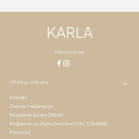
KARLA
Obserwuj nas
Linki w stopce
Obsługa Klienta
Kontakt
Zwroty i reklamacje
Regulamin butiku ONLINE
Regulamin i polityka zwrotów STACJONARNIE
Płatności