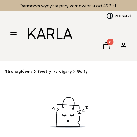
Darmowa wysyłka przy zamówieniu od 499 zł.
POLSKI
ZŁ
KARLA
Menu
Produkty w kos
Koszyk
Zaloguj 
Strona główna
Swetry, kardigany
Golfy