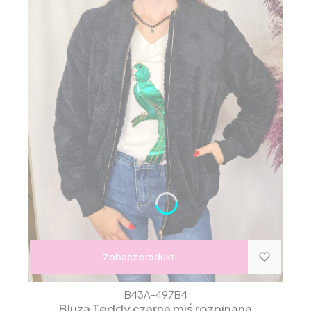
Zobacz produkt
B43A-497B4
Bluza Teddy czarna miś rozpinana