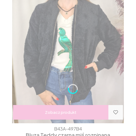
Zobacz produkt
B43A-497B4
Bluza Teddy czarna miś rozpinana