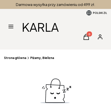
Darmowa wysyłka przy zamówieniu od 499 zł.
POLSKI
ZŁ
KARLA
Menu
Produkty w kos
Koszyk
Zaloguj 
Strona główna
Piżamy, Bielizna