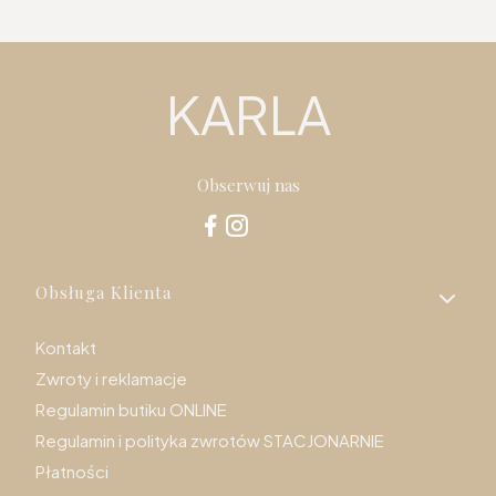
KARLA
Obserwuj nas
Linki w stopce
Obsługa Klienta
Kontakt
Zwroty i reklamacje
Regulamin butiku ONLINE
Regulamin i polityka zwrotów STACJONARNIE
Płatności