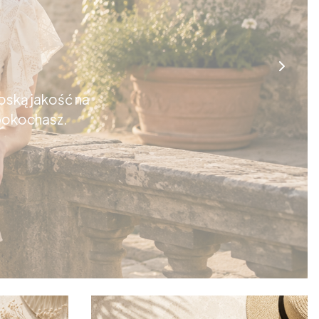
oską jakość na
 pokochasz.