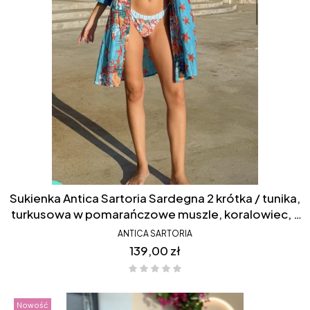
Sukienka Antica Sartoria Sardegna 2 krótka / tunika,
turkusowa w pomarańczowe muszle, koralowiec, z
przeszyciem, drapowany dół, FC061
ANTICA SARTORIA
Cena
139,00 zł
Nowość