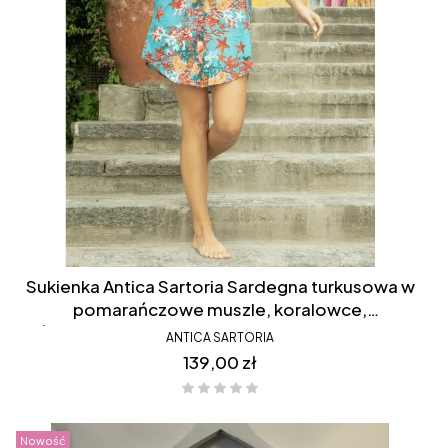
Sukienka Antica Sartoria Sardegna turkusowa w
pomarańczowe muszle, koralowce,
śródziemnomorska, koszulowa, krótka, boki
ANTICA SARTORIA
krótsze, rozpinana, FC076
Cena
139,00 zł
Nowość