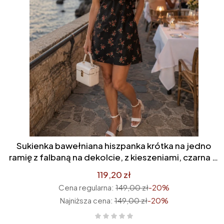
Sukienka bawełniana hiszpanka krótka na jedno
ramię z falbaną na dekolcie, z kieszeniami, czarna w
różowe kwiatki/róże
119,20 zł
Cena regularna:
149,00 zł
-20%
Najniższa cena:
149,00 zł
-20%