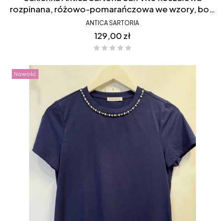
rozpinana, różowo-pomarańczowa we wzory, boki
krótsze, FC211
ANTICA SARTORIA
Cena
129,00 zł
Nowość