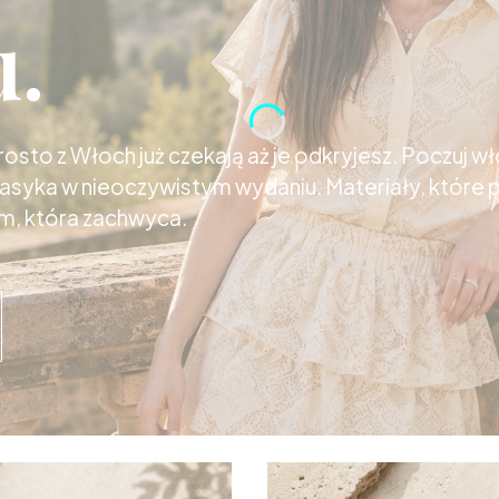
u.
sto z Włoch już czekają aż je odkryjesz. Poczuj wł
lasyka w nieoczywistym wydaniu. Materiały, które
m, która zachwyca.