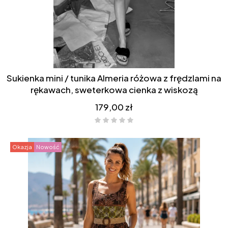
Sukienka mini / tunika Almeria różowa z frędzlami na
rękawach, sweterkowa cienka z wiskozą
Cena
179,00 zł
Okazja
Nowość