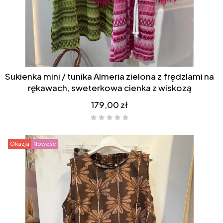
Sukienka mini / tunika Almeria zielona z frędzlami na
rękawach, sweterkowa cienka z wiskozą
Cena
179,00 zł
Okazja
Nowość