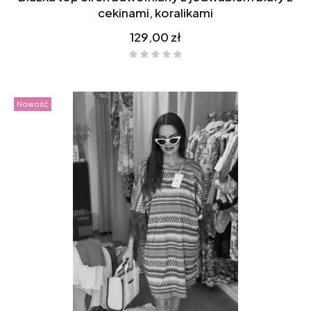
cekinami, koralikami
Cena
129,00 zł
Nowość