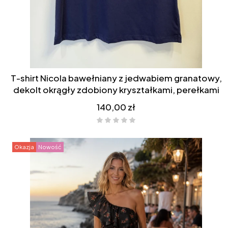
T-shirt Nicola bawełniany z jedwabiem granatowy,
dekolt okrągły zdobiony kryształkami, perełkami
Cena
140,00 zł
Okazja
Nowość