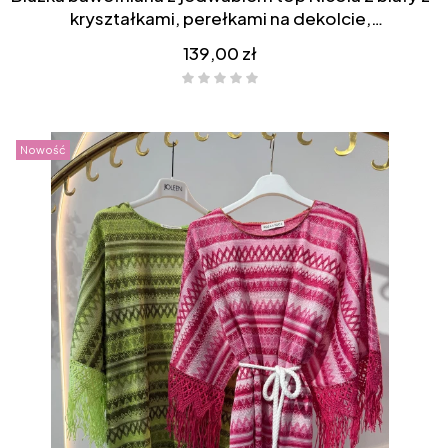
kryształkami, perełkami na dekolcie,
asymetryczna, bok dłuższy
Cena
139,00 zł
Nowość