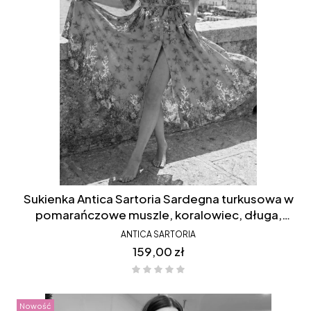
Sukienka Antica Sartoria Sardegna turkusowa w
pomarańczowe muszle, koralowiec, długa,
koszulowa, rozpinana, bawełniana, FC083
ANTICA SARTORIA
Cena
159,00 zł
Nowość