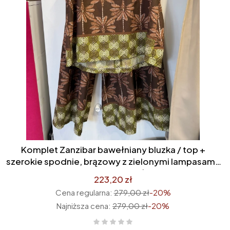
Komplet Zanzibar bawełniany bluzka / top +
szerokie spodnie, brązowy z zielonymi lampasami,
we wzory safari liście
223,20 zł
Cena regularna:
279,00 zł
-20%
Najniższa cena:
279,00 zł
-20%