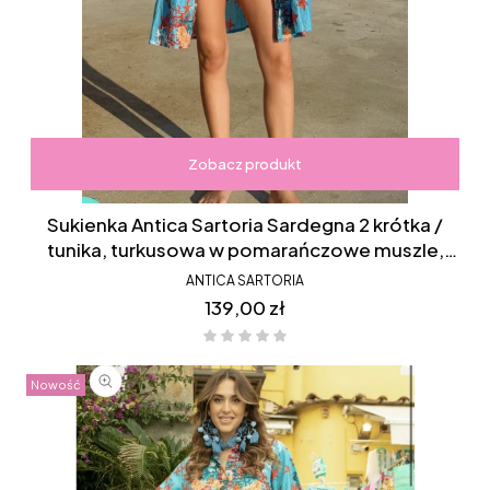
Zobacz produkt
Sukienka Antica Sartoria Sardegna 2 krótka /
tunika, turkusowa w pomarańczowe muszle,
koralowiec, z przeszyciem, drapowany dół, FC061
ANTICA SARTORIA
Cena
139,00 zł
Nowość