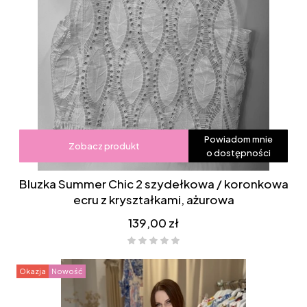
Powiadom mnie
Zobacz produkt
o dostępności
Bluzka Summer Chic 2 szydełkowa / koronkowa
ecru z kryształkami, ażurowa
Cena
139,00 zł
Okazja
Nowość