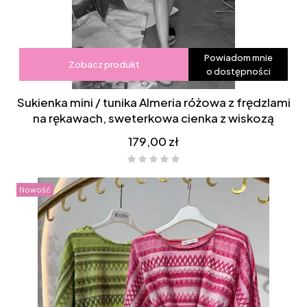
Powiadom mnie
Zobacz produkt
o dostępności
Sukienka mini / tunika Almeria różowa z frędzlami
na rękawach, sweterkowa cienka z wiskozą
Cena
179,00 zł
Nowość