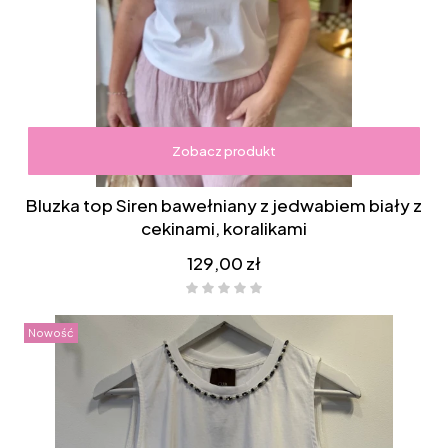
Zobacz produkt
Bluzka top Siren bawełniany z jedwabiem biały z
cekinami, koralikami
Cena
129,00 zł
Nowość