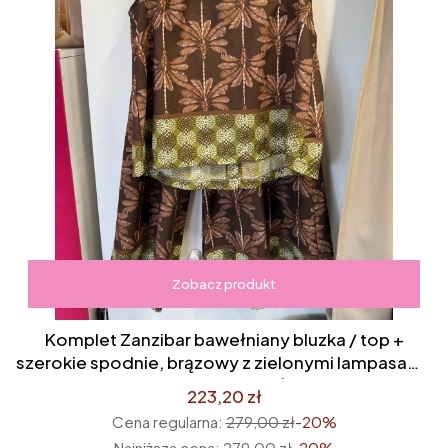
Zobacz produkt
Komplet Zanzibar bawełniany bluzka / top +
szerokie spodnie, brązowy z zielonymi lampasami,
we wzory safari liście
223,20 zł
Cena regularna:
279,00 zł
-20%
Najniższa cena:
279,00 zł
-20%