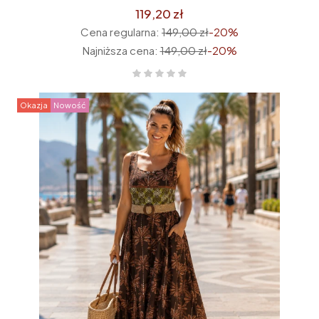
w różowe kwiatki/róże
119,20 zł
Cena regularna:
149,00 zł
-20%
Najniższa cena:
149,00 zł
-20%
Okazja
Nowość