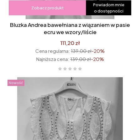
Powiadom mnie
Zobacz produkt
o dostępności
Bluzka Andrea bawełniana z wiązaniem w pasie
ecru we wzory/liście
111,20 zł
Cena regularna:
139,00 zł
-20%
Najniższa cena:
139,00 zł
-20%
Nowość