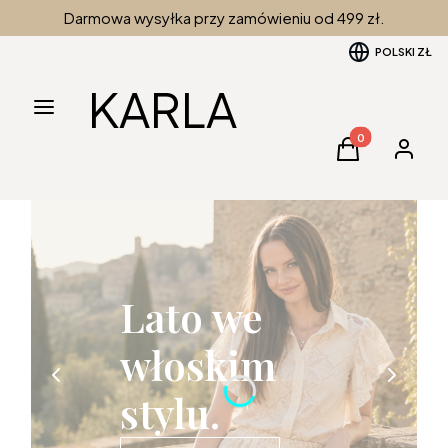
Darmowa wysyłka przy zamówieniu od 499 zł.
POLSKI
ZŁ
KARLA
Menu
Produkty w kos
Koszyk
Zaloguj 
Lato we
włoskim
stylu.