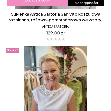
Zobacz produkt
o dostępności
Sukienka Antica Sartoria San Vito koszulowa
rozpinana, różowo-pomarańczowa we wzory,
boki krótsze, FC211
ANTICA SARTORIA
Cena
129,00 zł
Nowość