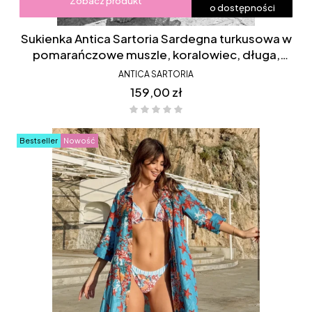
Zobacz produkt
o dostępności
Sukienka Antica Sartoria Sardegna turkusowa w
pomarańczowe muszle, koralowiec, długa,
koszulowa, rozpinana, bawełniana, FC083
ANTICA SARTORIA
Cena
159,00 zł
Bestseller
Nowość