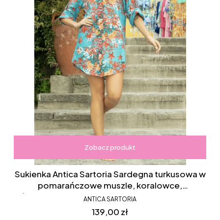
Zobacz produkt
Sukienka Antica Sartoria Sardegna turkusowa w
pomarańczowe muszle, koralowce,
śródziemnomorska, koszulowa, krótka, boki
ANTICA SARTORIA
krótsze, rozpinana, FC076
Cena
139,00 zł