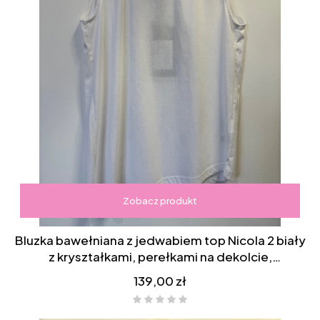
Zobacz produkt
Bluzka bawełniana z jedwabiem top Nicola 2 biały
z kryształkami, perełkami na dekolcie,
asymetryczna, bok dłuższy
Cena
139,00 zł