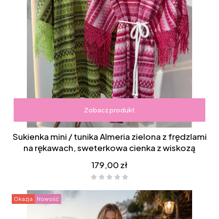
Zobacz produkt
Sukienka mini / tunika Almeria zielona z frędzlami
na rękawach, sweterkowa cienka z wiskozą
Cena
179,00 zł
Okazja
Nowość