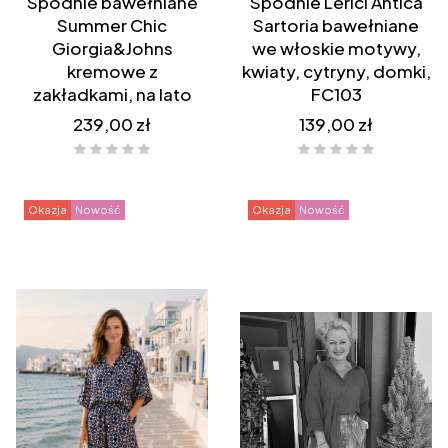
Spodnie bawełniane
Spodnie Lerici Antica
Summer Chic
Sartoria bawełniane
Giorgia&Johns
we włoskie motywy,
kremowe z
kwiaty, cytryny, domki,
zakładkami, na lato
FC103
Cena
Cena
239,00 zł
139,00 zł
Okazja
Nowość
Okazja
Nowość