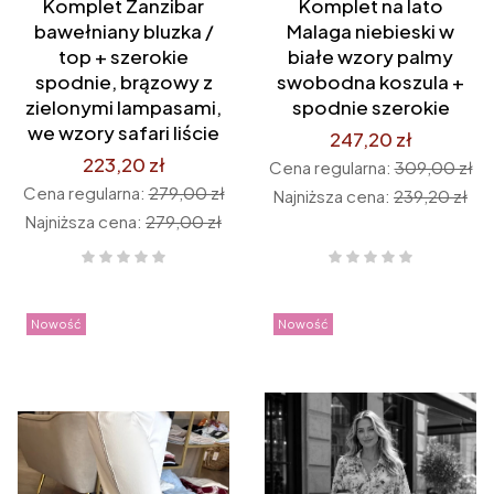
Komplet Zanzibar
Komplet na lato
bawełniany bluzka /
Malaga niebieski w
top + szerokie
białe wzory palmy
spodnie, brązowy z
swobodna koszula +
zielonymi lampasami,
spodnie szerokie
we wzory safari liście
247,20 zł
223,20 zł
Cena regularna:
309,00 zł
Cena regularna:
279,00 zł
Najniższa cena:
239,20 zł
Najniższa cena:
279,00 zł
Nowość
Nowość