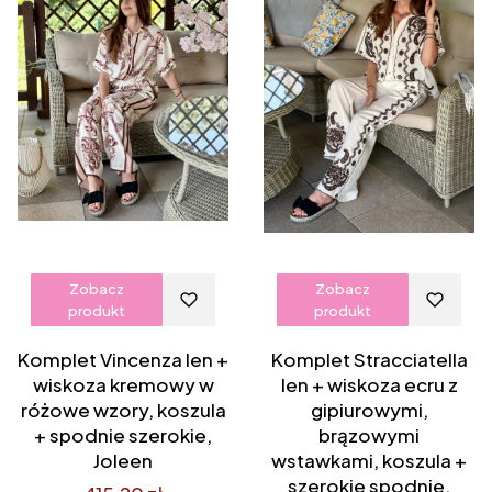
Zobacz
Zobacz
produkt
produkt
Komplet Vincenza len +
Komplet Stracciatella
wiskoza kremowy w
len + wiskoza ecru z
różowe wzory, koszula
gipiurowymi,
+ spodnie szerokie,
brązowymi
Joleen
wstawkami, koszula +
szerokie spodnie,