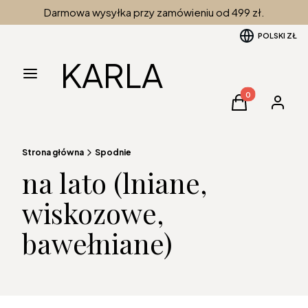
Darmowa wysyłka przy zamówieniu od 499 zł.
POLSKI
ZŁ
KARLA
Menu
Produkty w kos
Koszyk
Zaloguj 
Strona główna
Spodnie
na lato (lniane,
wiskozowe,
bawełniane)