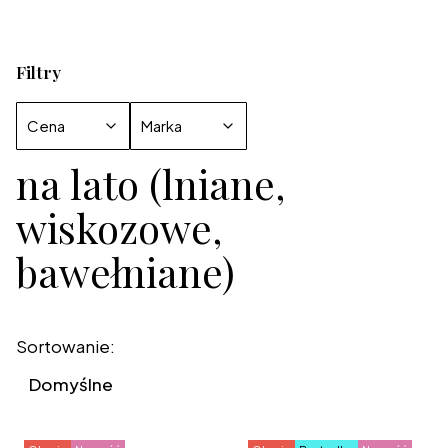
Filtry
Cena
Marka
na lato (lniane,
Koniec filtrów
wiskozowe,
bawełniane)
Lista produktów
Sortowanie:
Domyślne