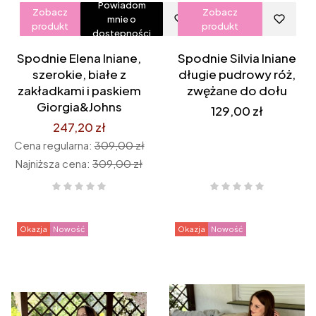
Powiadom
Zobacz
Zobacz
mnie o
produkt
produkt
dostępności
Spodnie Elena lniane,
Spodnie Silvia lniane
szerokie, białe z
długie pudrowy róż,
zakładkami i paskiem
zwężane do dołu
Giorgia&Johns
Cena
129,00 zł
247,20 zł
Cena regularna:
309,00 zł
Najniższa cena:
309,00 zł
Okazja
Nowość
Okazja
Nowość