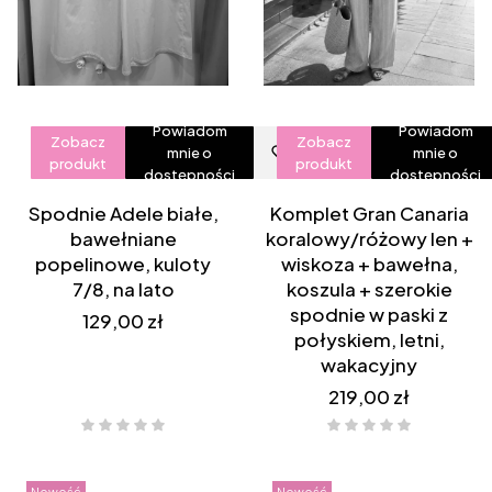
Powiadom
Powiadom
Zobacz
Zobacz
mnie o
mnie o
produkt
produkt
dostępności
dostępności
Spodnie Adele białe,
Komplet Gran Canaria
bawełniane
koralowy/różowy len +
popelinowe, kuloty
wiskoza + bawełna,
7/8, na lato
koszula + szerokie
spodnie w paski z
Cena
129,00 zł
połyskiem, letni,
wakacyjny
Cena
219,00 zł
Nowość
Nowość