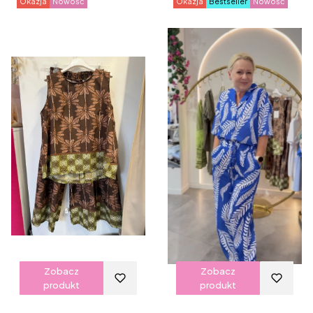
Okazja
Nowość
Okazja
Bestseller
Nowość
Zobacz
Zobacz
produkt
produkt