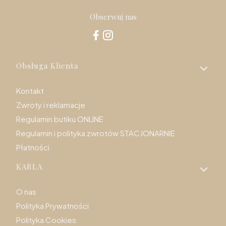
Obserwuj nas
Linki w stopce
Obsługa Klienta
Kontakt
Zwroty i reklamacje
Regulamin butiku ONLINE
Regulamin i polityka zwrotów STACJONARNIE
Płatności
KARLA
O nas
Polityka Prywatności
Polityka Cookies