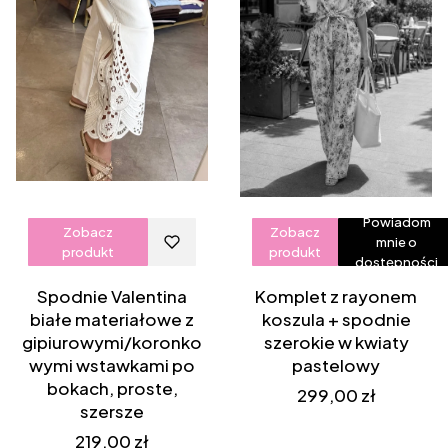
Powiadom
Zobacz
Zobacz
mnie o
produkt
produkt
dostępności
Spodnie Valentina
Komplet z rayonem
białe materiałowe z
koszula + spodnie
gipiurowymi/koronko
szerokie w kwiaty
wymi wstawkami po
pastelowy
bokach, proste,
Cena
299,00 zł
szersze
Cena
219,00 zł