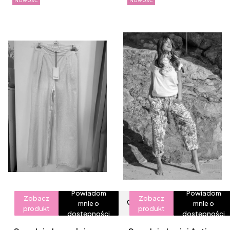
Powiadom
Powiadom
Zobacz
Zobacz
mnie o
mnie o
produkt
produkt
dostępności
dostępności